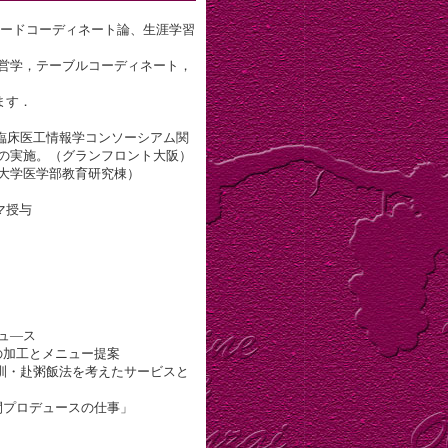
;フードコーディネート論、生涯学習
舗経営学，テーブルコーディネート，
ます．
床医工情報学コンソーシアム関
の実施。（グランフロント大阪）
大学医学部教育研究棟）
マ授与
ュ―ス
加工とメニュー提案
・赴粥飯法を考えたサービスと
プロデュースの仕事」