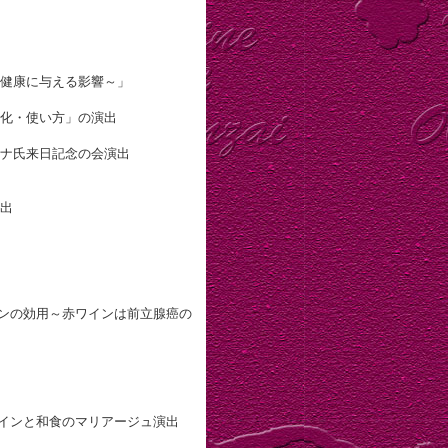
健康に与える影響～」
化・使い方」の演出
ナ氏来日記念の会演出
出
の効用～赤ワインは前立腺癌の
インと和食のマリアージュ演出