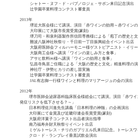
シャトー・ヌフ・ド・パプ／ロジェ・サボン来日記念演出
辻学園卒業料理コンテスト審査員
2013年
堺近大医会様にて講演。演目「赤ワインの効用～赤ワインの
大印展にて大阪市長賞受賞(篆刻)
堺刀司・和泉利器製作所信田専務様による「庖丁の歴史と文
難波八阪神社秋祭り・千日前一丁目振興組合イベント出店
大阪府医師会フィルハーモニー様ゲストピアニスト・イリー
大阪商工会様へ講演「ワインの楽しみ方と食事」
アサヒ飲料㈱様へ講演「ワインの効用と食事」
弘昌寺鳥居ご住職による「大阪の歴史と文化」精進料理の演
神社庁・伊勢ヒカリの差し苗実施
辻学園卒業料理コンテスト審査員
JAL有志御一行様ワインと料理のマリアージュの会の演出
2012年
堺市医師会泌尿器科臨床医会様総会にて講演。演目「赤ワイン
発症リスクを低下させる？～」
日本料理佐川進先生講義「日本料理の神髄」の企画演出
大印展にて金賞及び近畿印連会長賞受賞(篆刻)
大阪府洋菓子コンテスト出品者演出指導
南乃福寿弁財天秋祭りイベント出店
ミゲルトーレス・チリのガブリエル氏来日記念。トーレスワ
クロ・ド・ランブレイ垂直試飲会演出