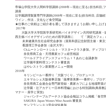
帝塚山学院大学人間科学部講師 (2008年～現在に至る) 担当科目
講座
辻学園調理製菓専門学講師(2008年～現在に至る)担当科目; 店
ワイン，作法，文化など食空間論
★仕事のご依頼はご紹介者を通して頂きますようお願い申し上げ
2017年
大阪大学大学院医学系研究科バイオデザイン共同研究講座・臨
西主催バイオデザインのための医学講座に て「測定カフェ」
未来健康共生社会研究会参加（渥美和彦記念財団主催・東京
看護理工学会参加（金沢大学）
Chムートンロートシルト・マスタークラス参加。ディプロ
奈良県商工会・天理農家カフェ経営相談
ワールドアライアンスフォーラムＩＴあわじ会議参加
辻学園卒業料理コンテスト審査員
はやレストラン新業態メニュー開発
2016年
キリンビール一番搾り「大阪づくり」プロデュース
エキマルシェ大阪催事店舗「薩摩茶美豚×一番搾り」プロデ
奈良県商工会連合会専門家登録・農家カフによる地場野菜の
辻学園・辻アカデミー日本料理編における特別講師(典座教訓
マナー・座学と実技)
ジャパンテーブルアーチスト協会会報誌コラム掲載「食空間
SAKURA Japan Womes Wine Awards 審査員
サンフランシスコ学会SPIE参加