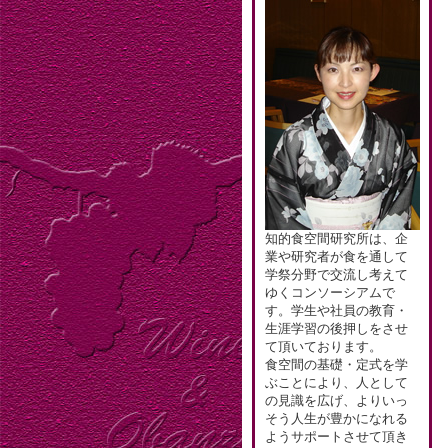
知的食空間研究所は、企
業や研究者が食を通して
学祭分野で交流し考えて
ゆくコンソーシアムで
す。学生や社員の教育・
生涯学習の後押しをさせ
て頂いております。
食空間の基礎・定式を学
ぶことにより、人として
の見識を広げ、よりいっ
そう人生が豊かになれる
ようサポートさせて頂き