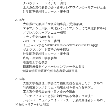
ナパヴァレー・ワイナリー訪問
工具系企業代表者の会・食事とレアワインのマリアージュ企
辻学園卒業料理コンテスト審査員
2015年
大印展にて篆刻「大阪府知事賞」受賞(篆刻)
エキマルシェ大阪・東北わくわくマルシェにて東北食材を利
ノブレスグループメニュー相談
ミラノ学会EMBC参加
バローロ・ワイナリー訪問
ミュンヘン学会 WORD OF PHOtONICS CONGRESS参加
ザルツブルグ・お菓子の歴史探訪
辻学園卒業料理コンテスト審査員
広島・生体医工学会参加
看護理工学会参加
日米医療機器イノベーションフォーラム参加
大阪大学医学系研究科有志農業体験実施
2014年
大阪大学看護理工学会にて福祉食器を使用したテーブルコー
竹内街道シンポジウム・地場食材を使った食事演出
工具系企業代表者様・書と食の会演出
「シナプソロジーと脳に効果のある食事」企画演出
シャンパーニュ／ゾエミ・ド・スーザ最高責任者シャルロッ
和食のマリアージュ演出