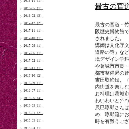
2018-11（1）
最古の官道
2018-05（1）
2018-02（3）
2017-12（2）
最古の官道・
阪歴史博物館
2017-11（1）
されました。
2017-10（1）
講師は文化庁
2017-09（1）
道路の謎」な
2017-06（1）
境デザイン学
2017-02（1）
や葛城市市長
2016-11（1）
都市整備局の
2016-10（2）
吉田取締役、（
2016-09（1）
内街道を楽し
2016-07（1）
お料理は葛城
2016-06（3）
わいわいと(^.^)
2016-05（1）
辰巳琢郎さん
2016-01（2）
め、琢郎流に
時を有難うござ
2015-05（1）
2015-04（1）