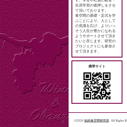
す。学生や社員の教育・
生涯学習の後押しをさせ
て頂いております。
食空間の基礎・定式を学
ぶことにより、人として
の見識を広げ、よりいっ
そう人生が豊かになれる
ようサポートさせて頂き
たいと存じます。研究の
プロジェクトにも参加さ
せて頂きます。
携帯サイト
©2026
知的食空間研究所
. All Rights 