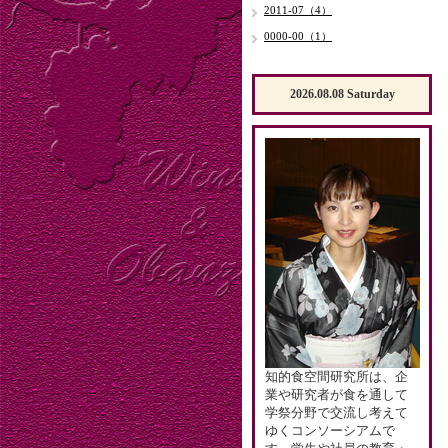
2011-07（4）
0000-00（1）
2026.08.08 Saturday
知的食空間研究所は、企
業や研究者が食を通して
学祭分野で交流し考えて
ゆくコンソーシアムで