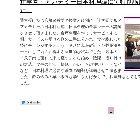
辻学園・アカデミー日本料理編にて特別講
た。
通常受け持つ店舗経営学の授業とは別に、辻学園グルメ
アカデミーの日本料理編・日本料理の食事マナーの講師
をさせて頂きました。会席料理を作ってサービスする
側、サービスを受ける側の二手に分かれ、食べ終わった
後にチェンジするという、まさに典座教訓・赴粥飯法を
一日にして両方習得する画期的な試みでした。基本の
「天子南に面して東に座す」から始め、陰陽、盛り付け
の定式、食事の作法、懐紙・かいしきの使い方・・など
など、日本料理に必要な基本の知識を講義させて頂きま
した。飲み込みの早い素直な学生さんばかりで、私自身もとても
した。
1