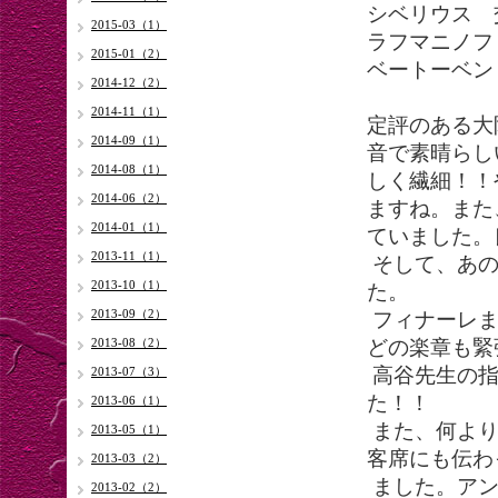
シベリウス 
2015-03（1）
ラフマニノフ
2015-01（2）
ベートーベン
2014-12（2）
2014-11（1）
定評のある大
2014-09（1）
音で素晴らし
2014-08（1）
しく繊細！！
2014-06（2）
ますね。また
2014-01（1）
ていました。
2013-11（1）
そして、あの
2013-10（1）
た。
2013-09（2）
フィナーレま
2013-08（2）
どの楽章も緊
高谷先生の指
2013-07（3）
た！！
2013-06（1）
また、何より
2013-05（1）
客席にも伝わ
2013-03（2）
ました。アン
2013-02（2）