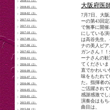
2018-11（1）
大阪府医
2018-05（1）
2018-02（3）
7月7日、大
2017-12（2）
ーの第43回
2017-11（1）
で無事に開催
にしている演
2017-10（1）
は高谷先生。
2017-09（1）
ナの美人ピア
2017-06（1）
ガンさん！！
2017-02（1）
ーナさんの歓
2016-11（1）
てくださいま
2016-10（2）
直でかわいい
2016-09（1）
味をもたれて
2016-07（1）
た。指揮者の
2016-06（3）
ご活躍されて
2016-05（1）
感謝感激でし
2016-01（2）
演奏会はもちろん
2015-05（1）
曲目は、
2015-04（1）