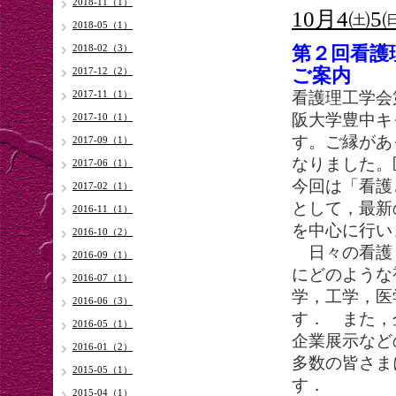
2018-11（1）
10月4㈯
2018-05（1）
2018-02（3）
第２回看護
ご案内
2017-12（2）
2017-11（1）
看護理工学会
阪大学豊中キ
2017-10（1）
す。ご縁があ
2017-09（1）
なりました。
2017-06（1）
今回は「看護
2017-02（1）
として，最新
2016-11（1）
を中心に行い
2016-10（2）
日々の看護・
2016-09（1）
にどのような
2016-07（1）
学，工学，医
2016-06（3）
す． また，
2016-05（1）
企業展示など
2016-01（2）
多数の皆さま
2015-05（1）
す
2015-04（1）